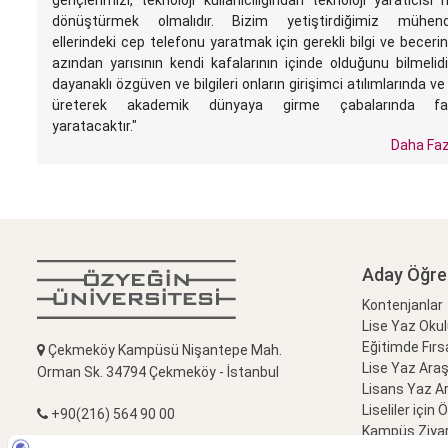
gençlerimizi, teknoloji kullanıcılığından teknoloji yaratıcısı 
dönüştürmek olmalıdır. Bizim yetiştirdiğimiz mühendi
ellerindeki cep telefonu yaratmak için gerekli bilgi ve beceri
azından yarısının kendi kafalarının içinde olduğunu bilmelidi
dayanaklı özgüven ve bilgileri onların girişimci atılımlarında ve
üreterek akademik dünyaya girme çabalarında farkl
yaratacaktır."
Daha Faz
Aday Öğre
Kontenjanlar
Lise Yaz Oku
Eğitimde Fırs
Çekmeköy Kampüsü Nişantepe Mah.
Lise Yaz Ara
Orman Sk. 34794 Çekmeköy - İstanbul
Lisans Yaz A
Liseliler için 
+90(216) 564 90 00
Kampüs Ziyar