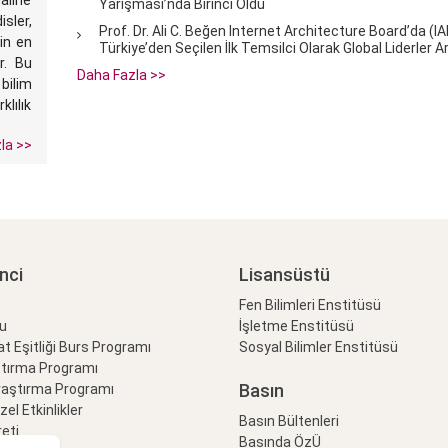
haline
Yarışması’nda Birinci Oldu
sler,
Prof. Dr. Ali C. Beğen Internet Architecture Board’da (I
nin en
Türkiye’den Seçilen İlk Temsilci Olarak Global Liderler A
r. Bu
Daha Fazla >>
 bilim
ılık
la >>
nci
Lisansüstü
Fen Bilimleri Enstitüsü
lu
İşletme Enstitüsü
at Eşitliği Burs Programı
Sosyal Bilimler Enstitüsü
ştırma Programı
Basın
raştırma Programı
Özel Etkinlikler
Basın Bültenleri
eti
Basında ÖzÜ