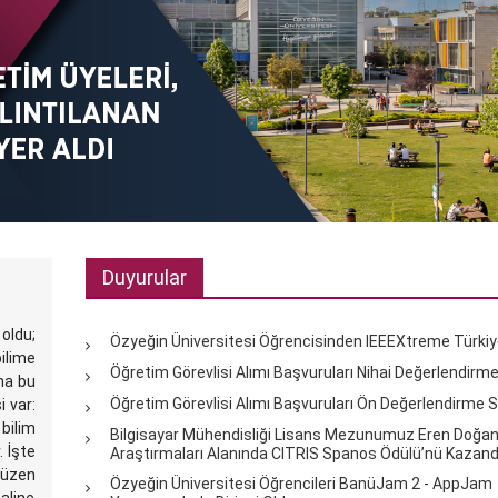
Duyurular
oldu;
Özyeğin Üniversitesi Öğrencisinden IEEEXtreme Türkiye 
bilime
Öğretim Görevlisi Alımı Başvuruları Nihai Değerlendirm
ma bu
Öğretim Görevlisi Alımı Başvuruları Ön Değerlendirme S
i var:
 bilim
Bilgisayar Mühendisliği Lisans Mezunumuz Eren Doğan 
 İşte
Araştırmaları Alanında CITRIS Spanos Ödülü’nü Kazand
yüzen
Özyeğin Üniversitesi Öğrencileri BanüJam 2 - AppJam