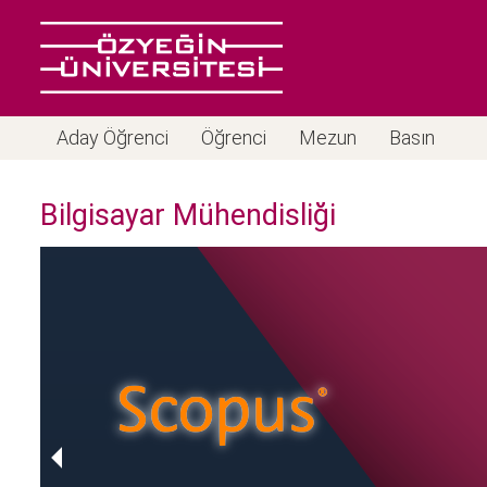
Aday Öğrenci
Öğrenci
Mezun
Basın
Bilgisayar Mühendisliği