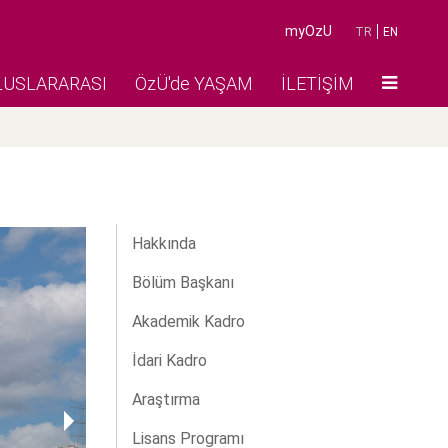
myOzU
TR
EN
LUSLARARASI
ÖzÜ'de YAŞAM
İLETİŞİM
Hakkında
Bölüm Başkanı
Akademik Kadro
İdari Kadro
Araştırma
Lisans Programı