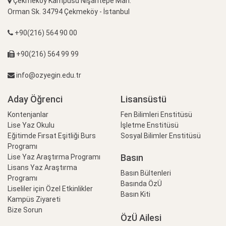
Çekmeköy Kampüsü Nişantepe Mah.
Orman Sk. 34794 Çekmeköy - İstanbul
+90(216) 564 90 00
+90(216) 564 99 99
info@ozyegin.edu.tr
Aday Öğrenci
Lisansüstü
Kontenjanlar
Fen Bilimleri Enstitüsü
Lise Yaz Okulu
İşletme Enstitüsü
Eğitimde Fırsat Eşitliği Burs
Sosyal Bilimler Enstitüsü
Programı
Basın
Lise Yaz Araştırma Programı
Lisans Yaz Araştırma
Basın Bültenleri
Programı
Basında ÖzÜ
Liseliler için Özel Etkinlikler
Basın Kiti
Kampüs Ziyareti
Bize Sorun
ÖzÜ Ailesi