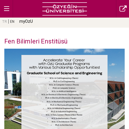
myOzU
TR
EN
Fen Bilimleri Enstitüsü