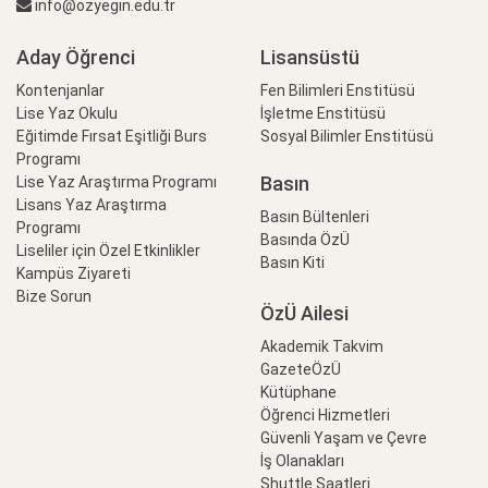
info@ozyegin.edu.tr
Aday Öğrenci
Lisansüstü
Kontenjanlar
Fen Bilimleri Enstitüsü
Lise Yaz Okulu
İşletme Enstitüsü
Eğitimde Fırsat Eşitliği Burs
Sosyal Bilimler Enstitüsü
Programı
Basın
Lise Yaz Araştırma Programı
Lisans Yaz Araştırma
Basın Bültenleri
Programı
Basında ÖzÜ
Liseliler için Özel Etkinlikler
Basın Kiti
Kampüs Ziyareti
Bize Sorun
ÖzÜ Ailesi
Akademik Takvim
GazeteÖzÜ
Kütüphane
Öğrenci Hizmetleri
Güvenli Yaşam ve Çevre
İş Olanakları
Shuttle Saatleri